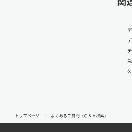
関
デ
デ
デ
急
久
トップページ
よくあるご質問（Ｑ＆Ａ検索）