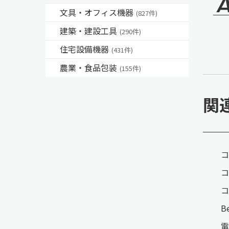
文具・オフィス機器
(827件)
建築・建設工具
(290件)
住宅設備機器
(431件)
農業・食品包装
(155件)
関
コ
コ
コ
B
電