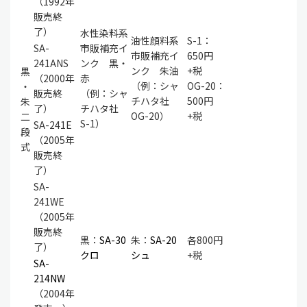
（1992年
販売終
了）
水性染料系
油性顔料系
S-1：
SA-
市販補充イ
市販補充イ
650円
241ANS
ンク 黒・
ンク 朱油
+税
黒
（2000年
赤
（例：シャ
OG-20：
・
販売終
（例：シャ
チハタ社
500円
朱
了）
チハタ社
OG-20）
+税
二
S-1）
SA-241E
段
（2005年
式
販売終
了）
SA-
241WE
（2005年
販売終
黒：
SA-30
朱：
SA-20
各800円
了）
クロ
シュ
+税
SA-
214NW
（2004年