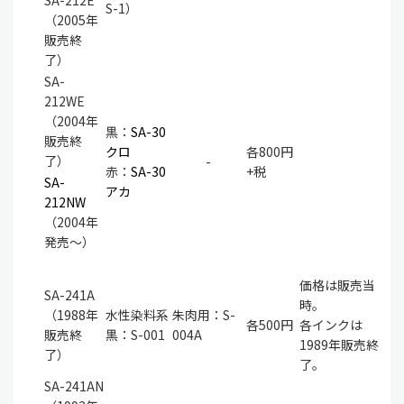
S-1）
（2005年
販売終
了）
SA-
212WE
（2004年
黒：
SA-30
販売終
クロ
各800円
了）
-
赤：
SA-30
+税
SA-
アカ
212NW
（2004年
発売～）
価格は販売当
SA-241A
時。
（1988年
水性染料系
朱肉用：S-
各500円
各インクは
販売終
黒：S-001
004A
1989年販売終
了）
了。
SA-241AN