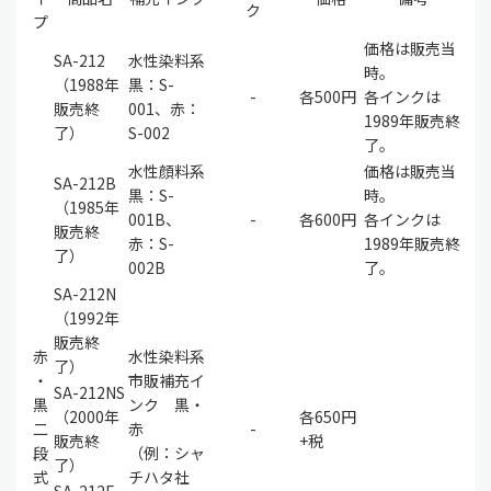
ク
プ
価格は販売当
SA-212
水性染料系
時。
（1988年
黒：S-
-
各500円
各インクは
販売終
001、赤：
1989年販売終
了）
S-002
了。
水性顔料系
価格は販売当
SA-212B
黒：S-
時。
（1985年
001B、
-
各600円
各インクは
販売終
赤：S-
1989年販売終
了）
002B
了。
SA-212N
（1992年
販売終
赤
水性染料系
了）
・
市販補充イ
SA-212NS
黒
ンク 黒・
（2000年
各650円
二
赤
-
販売終
+税
段
（例：シャ
了）
式
チハタ社
SA-212E