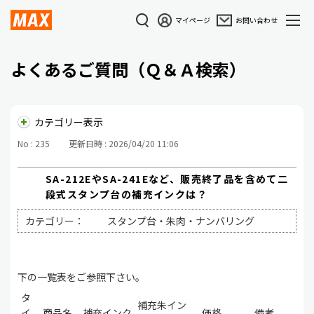
マイページ
お問い合わせ
よくあるご質問（Ｑ＆Ａ検索）
カテゴリー表示
No : 235
更新日時 : 2026/04/20 11:06
SA-212EやSA-241Eなど、販売終了品を含めて二
段式スタンプ台の補充インクは？
カテゴリー：
スタンプ台・朱肉・ナンバリング
下の一覧表をご参照下さい。
タ
補充朱イン
イ
商品名
補充インク
価格
備考