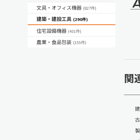
文具・オフィス機器
(827件)
建築・建設工具
(290件)
住宅設備機器
(431件)
農業・食品包装
(155件)
関
建
古
製