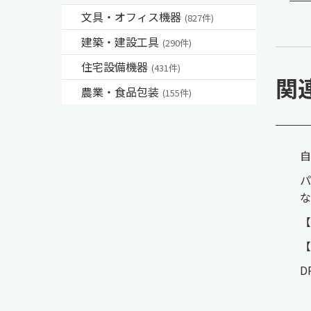
文具・オフィス機器
(827件)
建築・建設工具
(290件)
住宅設備機器
(431件)
関
農業・食品包装
(155件)
自
パ
な
D