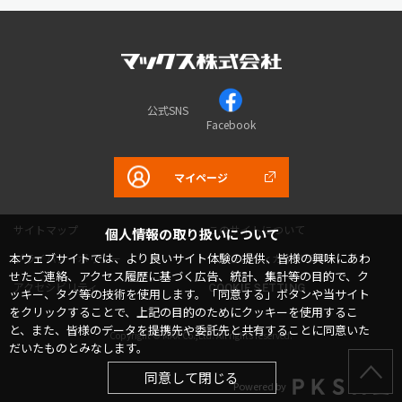
公式SNS
Facebook
マイページ
サイトマップ
このサイトについて
個人情報の取り扱いについて
本ウェブサイトでは、より良いサイト体験の提供、皆様の興味にあわ
プライバシーポリシー
コミュニティガイドライン
せたご連絡、アクセス履歴に基づく広告、統計、集計等の目的で、ク
アクセシビリティ
COOKIE SETTING
ッキー、タグ等の技術を使用します。「同意する」ボタンや当サイト
をクリックすることで、上記の目的のためにクッキーを使用するこ
と、また、皆様のデータを提携先や委託先と共有することに同意いた
Copyright © MAX Co.,Ltd. All rights reserved.
だいたものとみなします。
同意して閉じる
Powered by