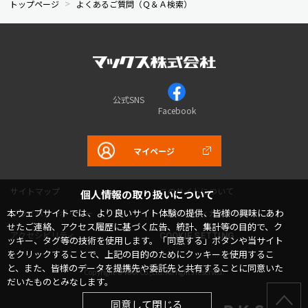
トップページ
よくあるご質問（Ｑ＆Ａ検索）
公式SNS
Facebook
マイページ
サイトマップ
このサイトについて
個人情報の取り扱いについて
本ウェブサイトでは、より良いサイト体験の提供、皆様の興味にあわ
プライバシーポリシー
コミュニティガイドライン
せたご連絡、アクセス履歴に基づく広告、統計、集計等の目的で、ク
アクセシビリティ
COOKIE SETTING
ッキー、タグ等の技術を使用します。「同意する」ボタンや当サイト
をクリックすることで、上記の目的のためにクッキーを使用するこ
と、また、皆様のデータを提携先や委託先と共有することに同意いた
Copyright © MAX Co.,Ltd. All rights reserved.
だいたものとみなします。
同意して閉じる