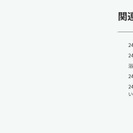
関
2
2
浴
2
2
い