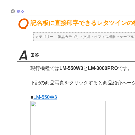
戻る
記名板に直接印字できるレタツインの
カテゴリー :
製品カテゴリ
>
文具・オフィス機器
>
ケーブル
回答
現行機種では
LM-550W3
と
LM-3000PRO
です。
下記の商品写真をクリックすると商品紹介ペー
■
LM-550W3