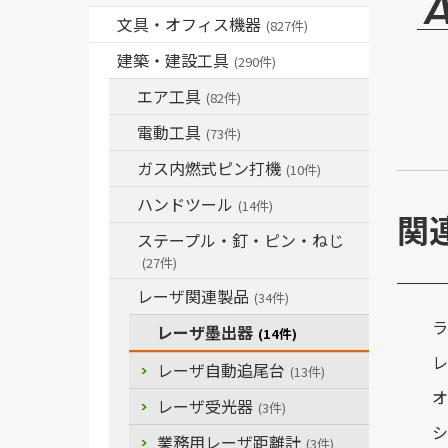
文具・オフィス機器
(827件)
建築・建設工具
(290件)
エア工具
(82件)
電動工具
(73件)
ガス内燃式ピン打機
(10件)
ハンドツール
(14件)
関
ステープル・釘・ピン・ねじ
(27件)
レーザ関連製品
(34件)
ラ
レーザ墨出器
(14件)
レ
レーザ自動追尾台
(13件)
オ
レーザ受光器
(3件)
シ
業務用レーザ距離計
(3件)