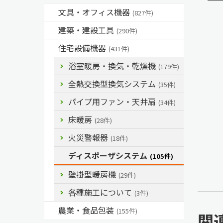
文具・オフィス機器
(827件)
建築・建設工具
(290件)
住宅設備機器
(431件)
浴室暖房・換気・乾燥機
(179件)
全熱交換型換気システム
(35件)
パイプ用ファン・天井扇
(34件)
床暖房
(28件)
火災警報器
(18件)
ディスポーザシステム
(105件)
壁掛型暖房機
(29件)
各種施工について
(3件)
農業・食品包装
(155件)
関