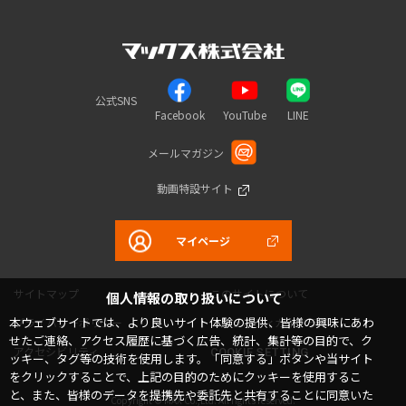
公式SNS
Facebook
YouTube
LINE
メールマガジン
動画特設サイト
マイページ
サイトマップ
このサイトについて
個人情報の取り扱いについて
本ウェブサイトでは、より良いサイト体験の提供、皆様の興味にあわ
プライバシーポリシー
コミュニティガイドライン
せたご連絡、アクセス履歴に基づく広告、統計、集計等の目的で、ク
アクセシビリティ
COOKIE SETTING
ッキー、タグ等の技術を使用します。「同意する」ボタンや当サイト
をクリックすることで、上記の目的のためにクッキーを使用するこ
と、また、皆様のデータを提携先や委託先と共有することに同意いた
Copyright © MAX Co.,Ltd. All rights reserved.