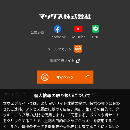
公式SNS
Facebook
YouTube
LINE
メールマガジン
動画特設サイト
マイページ
サイトマップ
このサイトについて
個人情報の取り扱いについて
本ウェブサイトでは、より良いサイト体験の提供、皆様の興味にあわ
プライバシーポリシー
コミュニティガイドライン
せたご連絡、アクセス履歴に基づく広告、統計、集計等の目的で、ク
アクセシビリティ
COOKIE SETTING
ッキー、タグ等の技術を使用します。「同意する」ボタンや当サイト
をクリックすることで、上記の目的のためにクッキーを使用するこ
と、また、皆様のデータを提携先や委託先と共有することに同意いた
Copyright © MAX Co.,Ltd. All rights reserved.