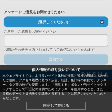
アンケート:ご意見をお聞かせください
(選択してください)
ご意見・ご感想をお寄せください
お問い合わせを入力されましてもご返信はいたしかねます
送信する
個人情報の取り扱いについて
Powered by
本ウェブサイトでは、より良いサイト体験の提供、皆様の興味にあわせ
たご連絡、アクセス履歴に基づく広告、統計、集計等の目的で、クッキ
ー、タグ等の技術を使用します。「同意する」ボタンや当サイトをクリ
HOME
pagetop
ックすることで、上記の目的のためにクッキーを使用すること、また、
皆様のデータを提携先や委託先と共有することに同意いただいたものと
みなします。
同意して閉じる