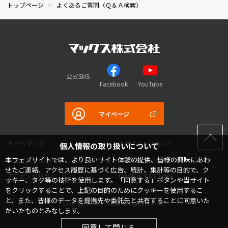
トップページ
よくあるご質問（Ｑ＆Ａ検索）
公式SNS
Facebook
YouTube
マイページ
サイトマップ
このサイトについて
個人情報の取り扱いについて
本ウェブサイトでは、より良いサイト体験の提供、皆様の興味にあわ
プライバシーポリシー
コミュニティガイドライン
せたご連絡、アクセス履歴に基づく広告、統計、集計等の目的で、ク
アクセシビリティ
COOKIE SETTING
ッキー、タグ等の技術を使用します。「同意する」ボタンや当サイト
をクリックすることで、上記の目的のためにクッキーを使用するこ
と、また、皆様のデータを提携先や委託先と共有することに同意いた
Copyright © MAX Co.,Ltd. All rights reserved.
だいたものとみなします。
同意して閉じる