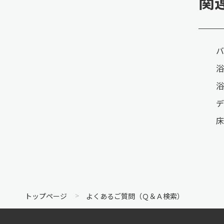
関
バ
浴
浴
デ
床
トップページ
よくあるご質問（Ｑ＆Ａ検索）