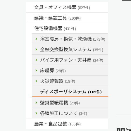
文具・オフィス機器
(827件)
建築・建設工具
(290件)
住宅設備機器
(431件)
浴室暖房・換気・乾燥機
(179件)
全熱交換型換気システム
(35件)
パイプ用ファン・天井扇
(34件)
床暖房
(28件)
火災警報器
(18件)
ディスポーザシステム
(105件)
壁掛型暖房機
(29件)
各種施工について
(3件)
農業・食品包装
(155件)