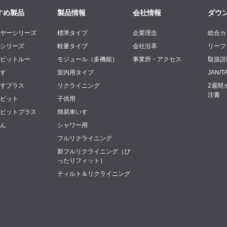
すめ製品
製品情報
会社情報
ダウ
イヤーシリーズ
標準タイプ
企業理念
総合カタ
ンシリーズ
軽量タイプ
会社沿革
リーフ
イビットルー
モジュール（多機能）
事業所・アクセス
取扱説
りす
室内用タイプ
JAN/
りすプラス
リクライニング
2週間
注書
イビット
子供用
イビットプラス
簡易車いす
ーん
シャワー用
フルリクライニング
新フルリクライニング（ぴ
ったりフィット）
ティルト＆リクライニング