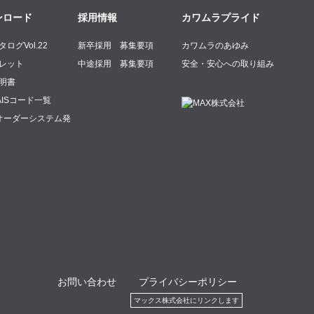
ンロード
採用情報
カワムラプライド
ログVol.22
新卒採用 募集要項
カワムラのあゆみ
レット
中途採用 募集要項
安全・安心への取り組み
明書
TAISコード一覧
オーダーシステム発
お問い合わせ
プライバシーポリシー
マックス株式会社にリンクします