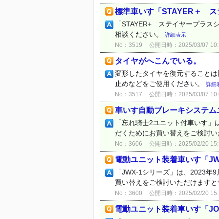
標準車いす「STAYER＋ 
「STAYER+ ステイヤープラ
相談ください。
詳細表示
No：3519
公開日時：2025/03/07 10:
タイヤがへこんでいる。
変形したタイヤを復元することは
止めなどをご使用ください。
詳細
No：3517
公開日時：2025/03/07 10:
車いす自動ブレーキシステム
「忘れ騎士2ユニット付車いす」は
だくためにお買い替えをご検討い
No：3606
公開日時：2025/02/20 15:
電動ユニット装着車いす「JW
「JWX-1シリーズ」は、202
買い替えをご検討いただけますと
No：3600
公開日時：2025/02/20 15:
電動ユニット装着車いす「J