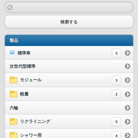
検索する
製品
標準車
3
次世代型標準
モジュール
3
軽量
2
六輪
リクライニング
5
シャワー用
4